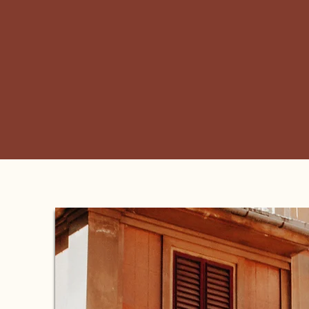
ilvend
S
Your key to Portugal