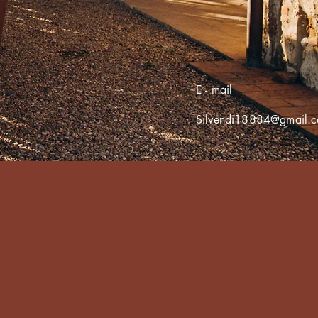
E - mail
Silvendi18884@gmail.