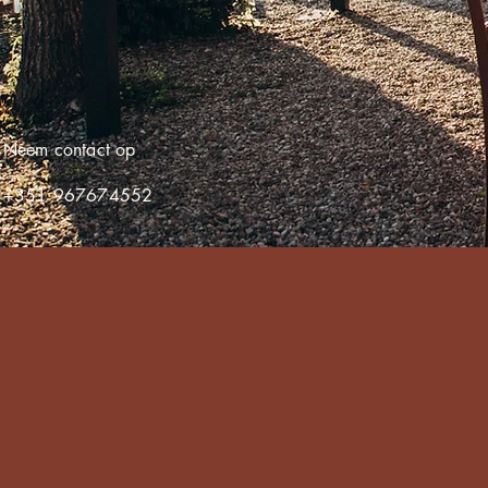
Neem contact op
+351 967674552