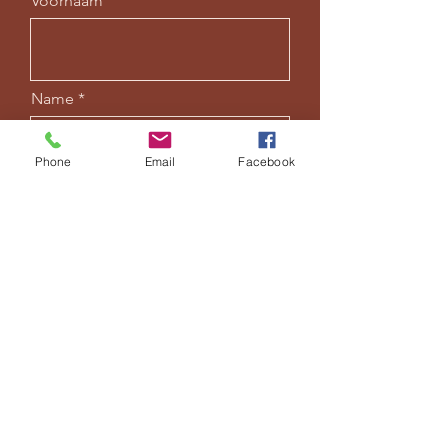
Voornaam
Name
Phone
Email
Facebook
Email
Leave us a message...
Code
Telefoon